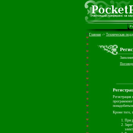
Главная
->
Техническая под
Регис
Заполнит
Поговор
Регистра
Регистрация 
программного
понадобиться
Кроме того, 
При р
Заре
элект