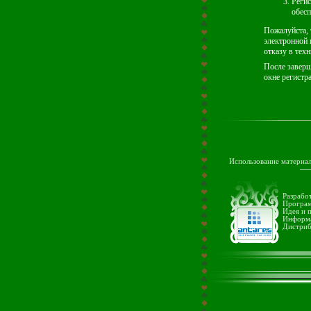
Регис
обесп
Пожалуйста, 
электронной 
отказу в тех
После заверш
окне регистр
Использование материа
Разрабо
Програм
Идея и 
Информ
Дистриб