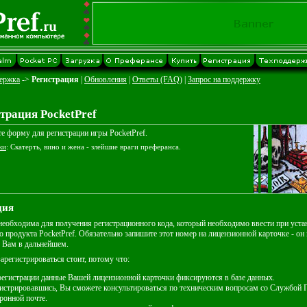
держка
->
Регистрация
|
Обновления
|
Ответы (FAQ)
|
Запрос на поддержку
трация PocketPref
е форму для регистрации игры PocketPref.
ки
: Скатерть, вино и жена - злейшие враги преферанса.
ция
необходима для получения регистрационного кода, который необходимо ввести при уста
 продукта PocketPref. Обязательно запишите этот номер на лицензионной карточке - он
 Вам в дальнейшем.
зарегистрироваться стоит, потому что:
егистрации данные Вашей лицензионной карточки фиксируются в базе данных.
гистрировавшись, Вы сможете консультироваться по техническим вопросам со Службой
ронной почте.