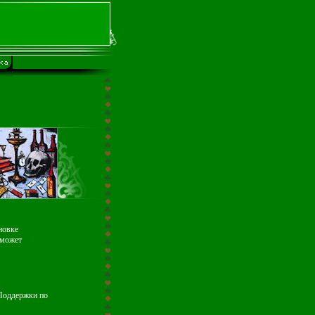
новке
 может
 Поддержки по