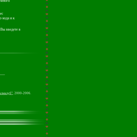
ммного
ес
 кода и к
 Вы введете в
алмклуб"
, 2000-2006.