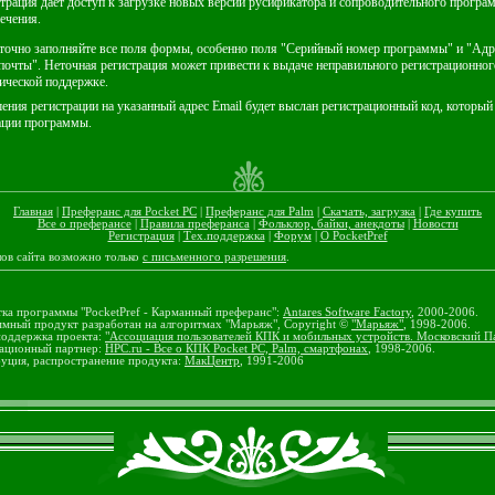
трация дает доступ к загрузке новых версий русификатора и сопроводительного програ
ечения.
точно заполняйте все поля формы, особенно поля "Серийный номер программы" и "Адр
почты". Неточная регистрация может привести к выдаче неправильного регистрационного
нической поддержке.
ения регистрации на указанный адрес Email будет выслан регистрационный код, который
ации программы.
Главная
|
Преферанс для Pocket PC
|
Преферанс для Palm
|
Скачать, загрузка
|
Где купить
Все о преферансе
|
Правила преферанса
|
Фольклор, байки, анекдоты
|
Новости
Регистрация
|
Тех.поддержка
|
Форум
|
О PocketPref
лов сайта возможно только
с письменного разрешения
.
тка программы "PocketPref - Карманный преферанс":
Antares Software Factory
, 2000-2006.
мный продукт разработан на алгоритмах "Марьяж", Copyright ©
"Марьяж"
, 1998-2006.
поддержка проекта:
"Ассоциация пользователей КПК и мобильных устройств. Московский П
ационный партнер:
HPC.ru - Все о КПК Pocket PC, Palm, смартфонах
, 1998-2006.
уция, распространение продукта:
МакЦентр
, 1991-2006