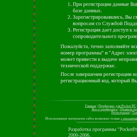
При регистрации данные Ва
базе данных.
Зарегистрировавшись, Вы с
вопросам со Службой Подде
Регистрация дает доступ к 
сопроводительного програм
Пожалуйста, точно заполняйте в
номер программы" и "Адрес элек
может привести к выдаче неправи
технической поддержке.
После завершения регистрации на
регистрационный код, который Вы
Главная
|
Преферанс для Pocket PC
Все о преферансе
|
Правила пр
Регистрация
|
Те
Использование материалов сайта возможно только
с письмен
Разработка программы "PocketP
2000-2006.